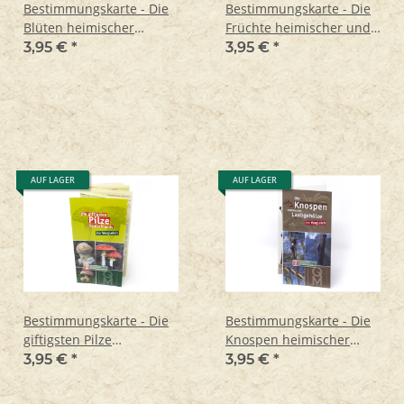
Bestimmungskarte - Die
Bestimmungskarte - Die
Blüten heimischer
Früchte heimischer und
Laubgehölze
kultivierter Laubgehölzer
3,95 €
*
3,95 €
*
AUF LAGER
AUF LAGER
Bestimmungskarte - Die
Bestimmungskarte - Die
giftigsten Pilze
Knospen heimischer
Deutschlands
Laubgehölze
3,95 €
*
3,95 €
*