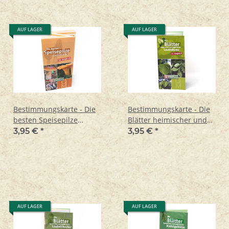
AUF LAGER
AUF LAGER
Bestimmungskarte - Die
Bestimmungskarte - Die
besten Speisepilze
Blätter heimischer und
Deutschlands im
kultivierter Laubbäume
3,95 €
*
3,95 €
*
Vergleich
AUF LAGER
AUF LAGER