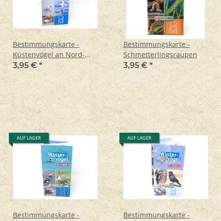
Bestimmungskarte -
Bestimmungskarte -
Küstenvögel an Nord-
Schmetterlingsraupen
und Ostsee
3,95 €
*
3,95 €
*
AUF LAGER
AUF LAGER
Bestimmungskarte -
Bestimmungskarte -