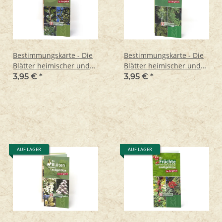
Bestimmungskarte - Die
Bestimmungskarte - Die
Blätter heimischer und
Blätter heimischer und
kultivierter
kultivierter Nadelhölze
3,95 €
*
3,95 €
*
Laubsträucher
AUF LAGER
AUF LAGER