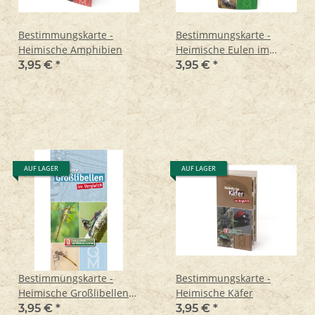
Bestimmungskarte -
Bestimmungskarte -
Heimische Amphibien
Heimische Eulen im
Vergleich
3,95 €
*
3,95 €
*
AUF LAGER
AUF LAGER
Bestimmungskarte -
Bestimmungskarte -
Heimische Großlibellen
Heimische Käfer
im Vergleich
3,95 €
*
3,95 €
*