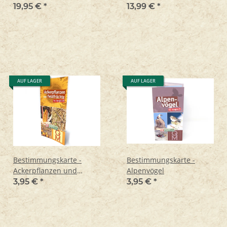
laminiert
19,95 €
*
13,99 €
*
AUF LAGER
AUF LAGER
Bestimmungskarte -
Bestimmungskarte -
Ackerpflanzen und
Alpenvögel
Feldfrüchteim Vergleich
3,95 €
*
3,95 €
*