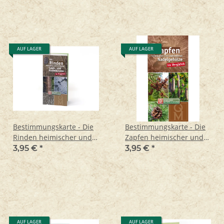
AUF LAGER
AUF LAGER
Bestimmungskarte - Die
Bestimmungskarte - Die
Rinden heimischer und
Zapfen heimischer und
kultivierter Laub- und
kultivierter Nadelgehölze
3,95 €
*
3,95 €
*
Nadelbäume
im Vergleich
AUF LAGER
AUF LAGER