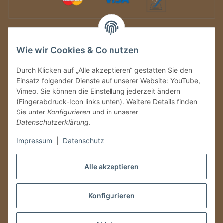
Auf Nummer sicher
Wie wir Cookies & Co nutzen
Durch Klicken auf „Alle akzeptieren“ gestatten Sie den
Einsatz folgender Dienste auf unserer Website: YouTube,
Vimeo. Sie können die Einstellung jederzeit ändern
(Fingerabdruck-Icon links unten). Weitere Details finden
Sie unter
Konfigurieren
und in unserer
Datenschutzerklärung
.
Ein Partnershop der
Impressum
|
Datenschutz
Alle akzeptieren
Konfigurieren
Vertrag widerrufen
* Alle Preise inkl. gesetzlicher USt., zzgl.
Versand