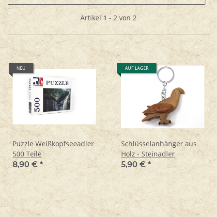
Artikel 1 - 2 von 2
NEU
AUF LAGER
Puzzle Weißkopfseeadler
Schlüsselanhänger aus
500 Teile
Holz - Steinadler
8,90 €
*
5,90 €
*