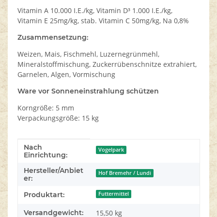
Vitamin A 10.000 I.E./kg, Vitamin D³ 1.000 I.E./kg,
Vitamin E 25mg/kg, stab. Vitamin C 50mg/kg, Na 0,8%
Zusammensetzung:
Weizen, Mais, Fischmehl, Luzernegrünmehl,
Mineralstoffmischung, Zuckerrübenschnitze extrahiert,
Garnelen, Algen, Vormischung
Ware vor Sonneneinstrahlung schützen
Korngröße: 5 mm
Verpackungsgröße: 15 kg
Nach
Produkteigenschaft
Wert
Vogelpark
Einrichtung:
Hersteller/Anbiet
Hof Bremehr / Lundi
er:
Produktart:
Futtermittel
Versandgewicht:
15,50 kg