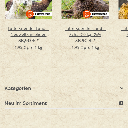
Futterspende: Lundi -
Futterspende: Lundi -
Fut
Neuweltkameliden
Schaf 20 kg DWV
(Alpaka) Pellets - 20 kg
38,90 €
*
38,90 €
*
DWV
1,95 € pro 1 kg
1,95 € pro 1 kg
Kategorien
Neu im Sortiment