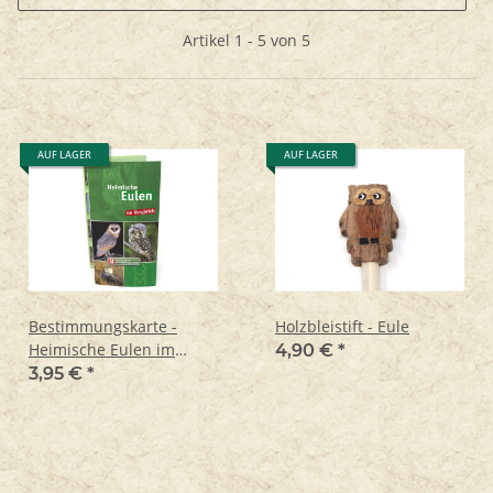
Artikel 1 - 5 von 5
AUF LAGER
AUF LAGER
Bestimmungskarte -
Holzbleistift - Eule
Heimische Eulen im
4,90 €
*
Vergleich
3,95 €
*