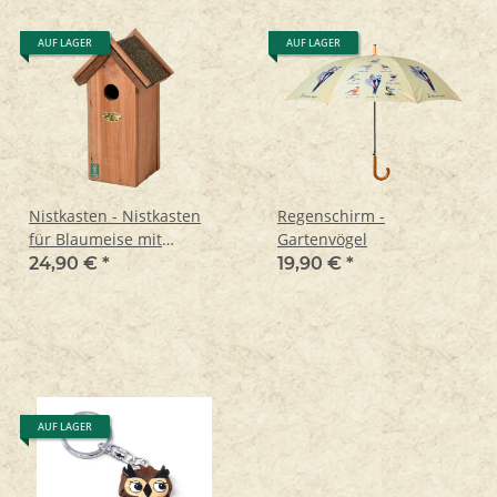
AUF LAGER
AUF LAGER
Nistkasten - Nistkasten
Regenschirm -
für Blaumeise mit
Gartenvögel
Bitumendach
24,90 €
*
19,90 €
*
AUF LAGER