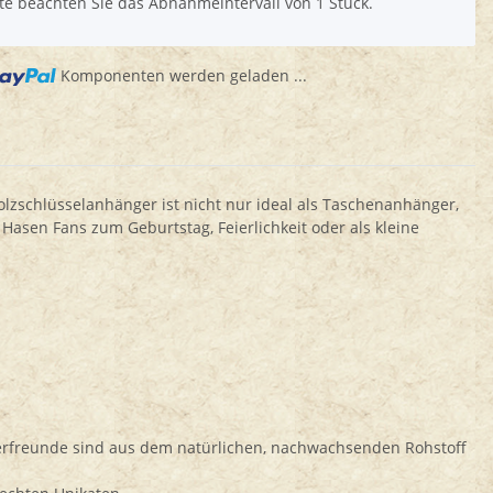
tte beachten Sie das Abnahmeintervall von 1 Stück.
olf 500 Teile
Puzzle Eichhörnchen 500 Teile
Pu
,90 €
*
8,90 €
*
Komponenten werden geladen ...
zschlüsselanhänger ist nicht nur ideal als Taschenanhänger,
Hasen Fans zum Geburtstag, Feierlichkeit oder als kleine
rfreunde sind aus dem natürlichen, nachwachsenden Rohstoff