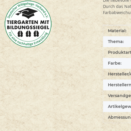
Die liebevoll
Durch das Nat
Farbabweichun
Produkteig
Wert
Material:
Thema:
Produktart
Farbe:
Hersteller/
Hersteller
Versandge
Artikelgew
Abmessunge