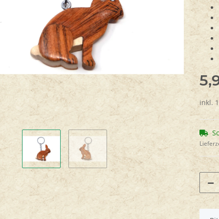
5,
inkl. 
So
Lieferz