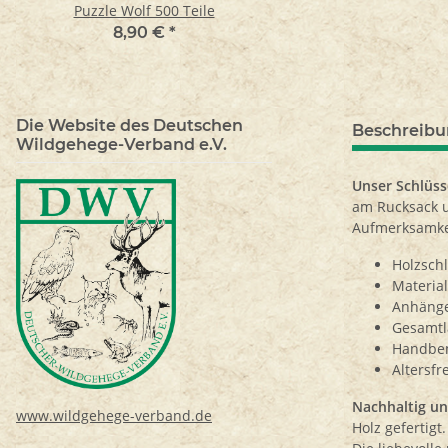
Puzzle Wolf 500 Teile
Puzzle Eichhörnchen 5
8,90 €
*
8,90 €
*
Die Website des Deutschen
Beschreib
Wildgehege-Verband e.V.
Unser Schlüs
am Rucksack un
Aufmerksamke
Holzsch
Material
Anhänge
Gesamtl
Handbe
Altersfr
Nachhaltig u
www.wildgehege-verband.de
Holz gefertigt.