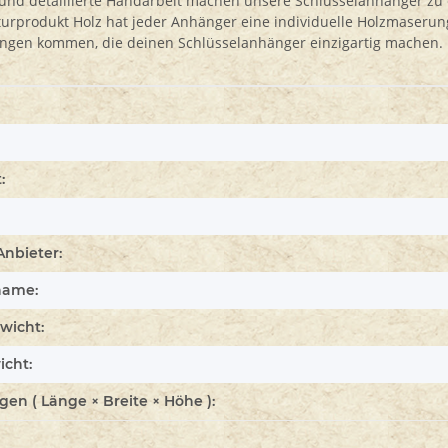
e und detaillierte Handarbeit machen unsere Schlüsselanhänger zu
urprodukt Holz hat jeder Anhänger eine individuelle Holzmaseru
gen kommen, die deinen Schlüsselanhänger einzigartig machen.
enschaft
:
Anbieter:
name:
wicht:
icht:
n ( Länge × Breite × Höhe ):