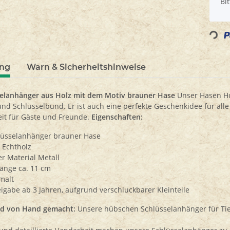
x
Bi
00 Teile
Puzzle Weißkopfseeadler 500
Puzzle W
Teile
8
8,90 €
*
Loading...
ung
Warn & Sicherheitshinweise
selanhänger aus Holz mit dem Motiv brauner Hase
Unser Hasen Hol
d Schlüsselbund. Er ist auch eine perfekte Geschenkidee für alle 
it für Gäste und Freunde.
Eigenschaften:
lüsselanhänger brauner Hase
 Echtholz
r Material Metall
änge ca. 11 cm
malt
eigabe ab 3 Jahren, aufgrund verschluckbarer Kleinteile
nd von Hand gemacht:
Unsere hübschen Schlüsselanhänger für Tie