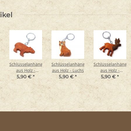
ikel
ger
Schlüsselanhänger
Schlüsselanhänger
Schlüsselanhänger
aus Holz -
aus Holz - Luchs
aus Holz -
Braunbär
Rothirsch
5,90 €
*
5,90 €
*
5,90 €
*