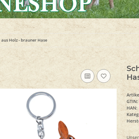
 aus Holz - brauner Hase
Sch
Ha
Artik
GTIN:
HAN:
Kateg
Herste
Unser