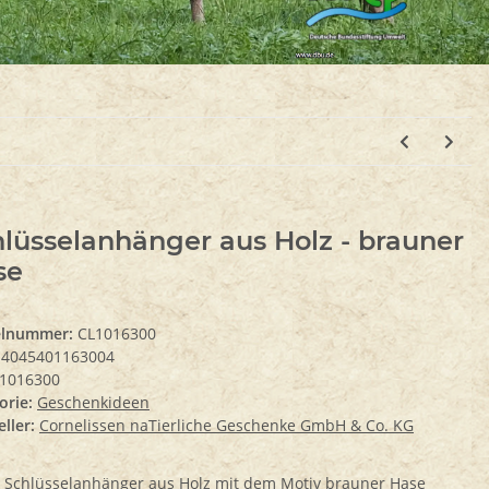
lüsselanhänger aus Holz - brauner
se
elnummer:
CL1016300
4045401163004
1016300
orie:
Geschenkideen
ller:
Cornelissen naTierliche Geschenke GmbH & Co. KG
 Schlüsselanhänger aus Holz mit dem Motiv brauner Hase