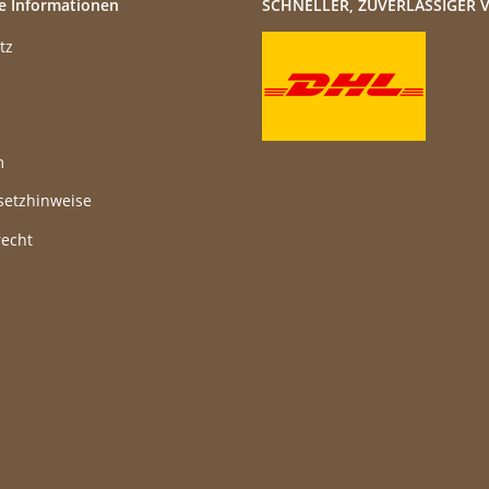
e Informationen
SCHNELLER, ZUVERLÄSSIGER 
tz
m
setzhinweise
recht