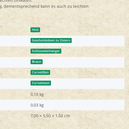
 echten Unikaten.
ng, dementsprechend kann es auch zu leichten
Holz
Geschenkideen zu Ostern
Schlüsselanhänger
Braun
Cornelißen
Cornelissen
0,10 kg
0,03
kg
7,00 × 5,50 × 1,50 cm