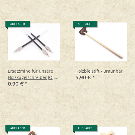
AUF LAGER
AUF LAGER
Ersatzmine für unsere
Holzbleistift - Braunbär
Holzkugelschreiber JOJO
4,90 €
*
und Wildlife Garden
0,90 €
*
AUF LAGER
AUF LAGER