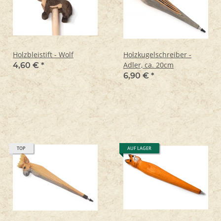
Holzbleistift - Wolf
Holzkugelschreiber -
Adler, ca. 20cm
4,60 €
*
6,90 €
*
TOP
AUF LAGER