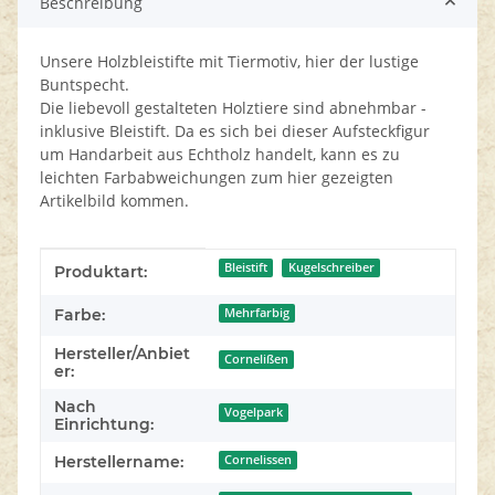
Beschreibung
Unsere Holzbleistifte mit Tiermotiv, hier der lustige
Buntspecht.
Die liebevoll gestalteten Holztiere sind abnehmbar -
inklusive Bleistift. Da es sich bei dieser Aufsteckfigur
um Handarbeit aus Echtholz handelt, kann es zu
leichten Farbabweichungen zum hier gezeigten
Artikelbild kommen.
Produkteigenschaft
Wert
Bleistift
Kugelschreiber
Produktart:
Farbe:
Mehrfarbig
Hersteller/Anbiet
Cornelißen
er:
Nach
Vogelpark
Einrichtung:
Herstellername:
Cornelissen