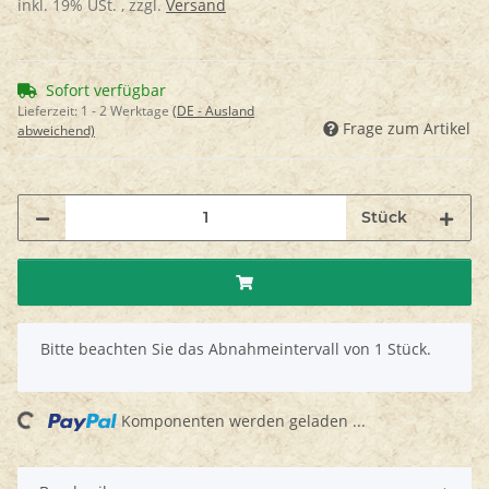
inkl. 19% USt. , zzgl.
Versand
Sofort verfügbar
Lieferzeit:
1 - 2 Werktage
(DE - Ausland
Frage zum Artikel
abweichend)
Stück
x
Bitte beachten Sie das Abnahmeintervall von 1 Stück.
ading...
Komponenten werden geladen ...