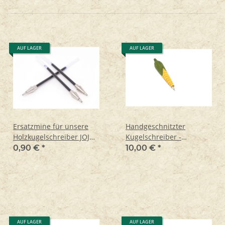
AUF LAGER
AUF LAGER
Ersatzmine für unsere
Handgeschnitzter
Holzkugelschreiber JOJO
Kugelschreiber -
und Wildlife Garden
Maiskolben
0,90 €
*
10,00 €
*
AUF LAGER
AUF LAGER