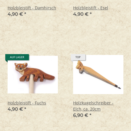
Holzbleistift - Damhirsch
Holzbleistift - Esel
4,90 €
*
4,90 €
*
AUF LAGER
TOP
Holzbleistift - Fuchs
Holzkugelschreiber -
Elch, ca. 20cm
4,90 €
*
6,90 €
*